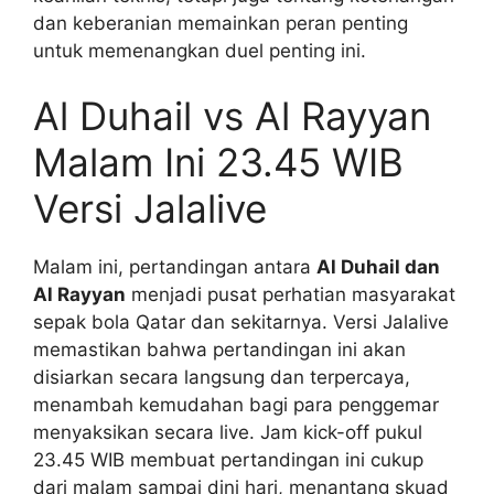
dan keberanian memainkan peran penting
untuk memenangkan duel penting ini.
Al Duhail vs Al Rayyan
Malam Ini 23.45 WIB
Versi Jalalive
Malam ini, pertandingan antara
Al Duhail dan
Al Rayyan
menjadi pusat perhatian masyarakat
sepak bola Qatar dan sekitarnya. Versi Jalalive
memastikan bahwa pertandingan ini akan
disiarkan secara langsung dan terpercaya,
menambah kemudahan bagi para penggemar
menyaksikan secara live. Jam kick-off pukul
23.45 WIB membuat pertandingan ini cukup
dari malam sampai dini hari, menantang skuad