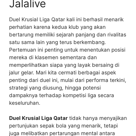
Jalalive
Duel Krusial Liga Qatar kali ini berhasil menarik
perhatian karena kedua klub yang akan
bertarung memiliki sejarah panjang dan rivalitas
satu sama lain yang terus berkembang.
Pertemuan ini penting untuk menentukan posisi
mereka di klasemen sementara dan
memperlihatkan siapa yang layak bersaing di
jalur gelar. Mari kita cermati berbagai aspek
penting dari duel ini, mulai dari performa terkini,
strategi yang diusung, hingga potensi
dampaknya terhadap kompetisi liga secara
keseluruhan.
Duel Krusial Liga Qatar
tidak hanya menyajikan
pertunjukan sepak bola yang menarik, tetapi
juga melibatkan pertarungan mental antara