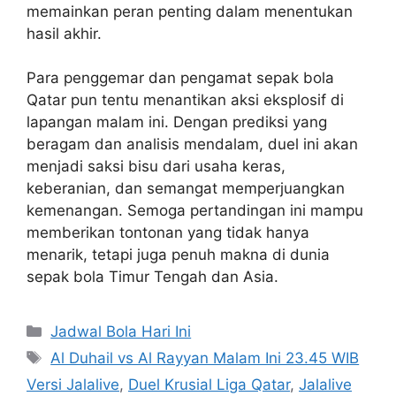
memainkan peran penting dalam menentukan
hasil akhir.
Para penggemar dan pengamat sepak bola
Qatar pun tentu menantikan aksi eksplosif di
lapangan malam ini. Dengan prediksi yang
beragam dan analisis mendalam, duel ini akan
menjadi saksi bisu dari usaha keras,
keberanian, dan semangat memperjuangkan
kemenangan. Semoga pertandingan ini mampu
memberikan tontonan yang tidak hanya
menarik, tetapi juga penuh makna di dunia
sepak bola Timur Tengah dan Asia.
Categories
Jadwal Bola Hari Ini
Tags
Al Duhail vs Al Rayyan Malam Ini 23.45 WIB
Versi Jalalive
,
Duel Krusial Liga Qatar
,
Jalalive