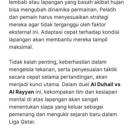
lembab atau lapangan yang basah akibat hujan
bisa mengubah dinamika permainan. Pelatih
dan pemain harus menyesuaikan strategi
mereka agar tidak terganggu oleh faktor
eksternal ini. Adaptasi cepat terhadap kondisi
lapangan akan membantu mereka tampil
maksimal.
Tidak kalah penting, keberhasilan dalam
mengelola tekanan, serta penyesuaian taktik
secara cepat selama pertandingan, akan
menjadi kunci utama. Dalam duel
Al Duhail vs
Al Rayyan
ini, kekompakan tim dan kesiapan
mental di atas lapangan akan sangat
menentukan siapa yang keluar sebagai
pemenang dan mengukir sejarah baru dalam
Liga Qatar.