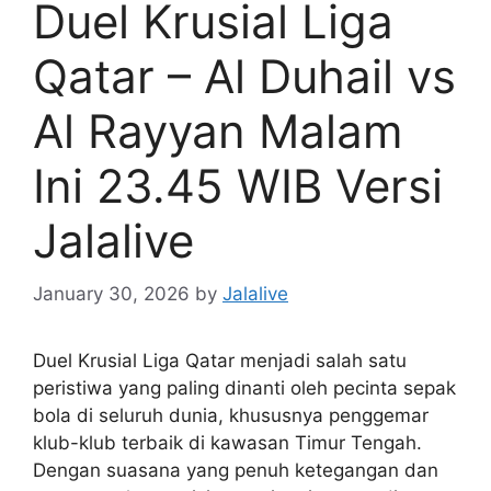
Duel Krusial Liga
Qatar – Al Duhail vs
Al Rayyan Malam
Ini 23.45 WIB Versi
Jalalive
January 30, 2026
by
Jalalive
Duel Krusial Liga Qatar menjadi salah satu
peristiwa yang paling dinanti oleh pecinta sepak
bola di seluruh dunia, khususnya penggemar
klub-klub terbaik di kawasan Timur Tengah.
Dengan suasana yang penuh ketegangan dan