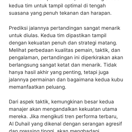
kedua tim untuk tampil optimal di tengah
suasana yang penuh tekanan dan harapan.
Prediksi jalannya pertandingan sangat menarik
untuk diulas. Kedua tim dipastikan tampil
dengan kekuatan penuh dan strategi matang.
Melihat perbedaan kualitas pemain, taktik, dan
pengalaman, pertandingan ini diperkirakan akan
berlangsung sangat ketat dan menarik. Tidak
hanya hasil akhir yang penting, tetapi juga
jalannya permainan dan bagaimana kedua kubu
memanfaatkan peluang.
Dari aspek taktik, kemungkinan besar kedua
manajer akan mengandalkan kekuatan utama
mereka. Jika mengikuti tren performa terbaru,
Al Duhail yang dikenal dengan serangan agresif
dan pressing tinggi, akan menghadapi