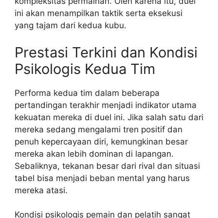
kompleksitas permainan. Oleh karena itu, duel
ini akan menampilkan taktik serta eksekusi
yang tajam dari kedua kubu.
Prestasi Terkini dan Kondisi
Psikologis Kedua Tim
Performa kedua tim dalam beberapa
pertandingan terakhir menjadi indikator utama
kekuatan mereka di duel ini. Jika salah satu dari
mereka sedang mengalami tren positif dan
penuh kepercayaan diri, kemungkinan besar
mereka akan lebih dominan di lapangan.
Sebaliknya, tekanan besar dari rival dan situasi
tabel bisa menjadi beban mental yang harus
mereka atasi.
Kondisi psikologis pemain dan pelatih sangat