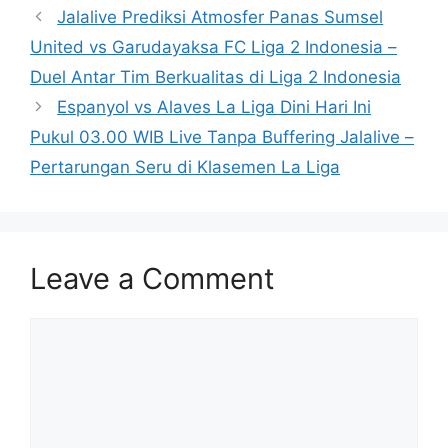
Jalalive Prediksi Atmosfer Panas Sumsel
United vs Garudayaksa FC Liga 2 Indonesia –
Duel Antar Tim Berkualitas di Liga 2 Indonesia
Espanyol vs Alaves La Liga Dini Hari Ini
Pukul 03.00 WIB Live Tanpa Buffering Jalalive –
Pertarungan Seru di Klasemen La Liga
Leave a Comment
Comment