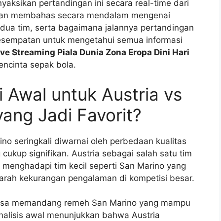
yaksikan pertandingan ini secara real-time dari
akan membahas secara mendalam mengenai
kedua tim, serta bagaimana jalannya pertandingan
kesempatan untuk mengetahui semua informasi
ve Streaming Piala Dunia Zona Eropa Dini Hari
ncinta sepak bola.
 Awal untuk Austria vs
yang Jadi Favorit?
no seringkali diwarnai oleh perbedaan kualitas
ukup signifikan. Austria sebagai salah satu tim
 menghadapi tim kecil seperti San Marino yang
arah kekurangan pengalaman di kompetisi besar.
k bisa memandang remeh San Marino yang mampu
Analisis awal menunjukkan bahwa Austria