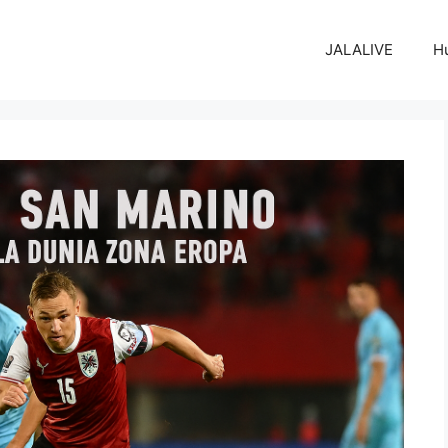
JALALIVE
H