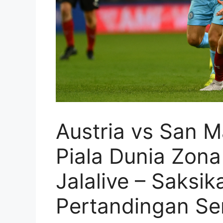
Austria vs San M
Piala Dunia Zona 
Jalalive – Saksi
Pertandingan Se