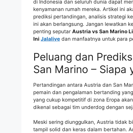
di Indonesia dan seluruh dunia dapat men
kenyamanan rumah mereka. Artikel ini 
prediksi pertandingan, analisis strategi 
ini akan berlangsung. Jangan lewatkan 
penting seputar
Austria vs San Marino Li
Ini
Jalalive
dan manfaatnya untuk para pe
Peluang dan Prediksi
San Marino – Siapa 
Pertandingan antara Austria dan San Mari
pemain dan pengalaman bertanding yang c
yang cukup kompetitif di zona Eropa akan
dikenal sebagai tim underdog dengan sej
Meski sering diunggulkan, Austria tida
tampil solid dan keras dalam bertahan. 