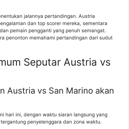
nentukan jalannya pertandingan. Austria
engalaman dan top scorer mereka, sementara
dan pemain pengganti yang penuh semangat.
ara penonton memahami pertandingan dari sudut
mum Seputar Austria vs
n Austria vs San Marino akan
i hari ini, dengan waktu siaran langsung yang
B, tergantung penyelenggara dan zona waktu.