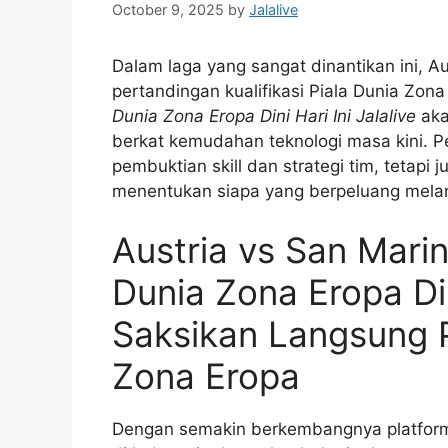
October 9, 2025
by
Jalalive
Dalam laga yang sangat dinantikan ini, 
pertandingan kualifikasi Piala Dunia Zon
Dunia Zona Eropa Dini Hari Ini Jalalive
aka
berkat kemudahan teknologi masa kini. Pe
pembuktian skill dan strategi tim, tetap
menentukan siapa yang berpeluang melangk
Austria vs San Marin
Dunia Zona Eropa Dini
Saksikan Langsung P
Zona Eropa
Dengan semakin berkembangnya platform