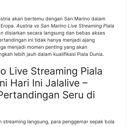
Austria akan bertemu dengan San Marino dalam
a Eropa.
Austria vs San Marino Live Streaming Piala
n disiarkan secara langsung dan bebas akses
rtandingan ini tidak hanya menjadi ajang
i juga menjadi momen penting yang akan
ah lebih jauh dalam kualifikasi Piala Dunia.
o Live Streaming Piala
 Hari Ini Jalalive –
ertandingan Seru di
 streaming langsung, para penggemar sepak bola