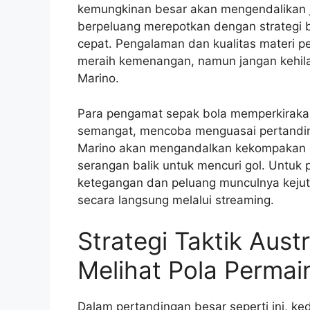
kemungkinan besar akan mengendalikan j
berpeluang merepotkan dengan strategi b
cepat. Pengalaman dan kualitas materi pe
meraih kemenangan, namun jangan kehilan
Marino.
Para pengamat sepak bola memperkirakan
semangat, mencoba menguasai pertandinga
Marino akan mengandalkan kekompakan da
serangan balik untuk mencuri gol. Untuk
ketegangan dan peluang munculnya kejut
secara langsung melalui streaming.
Strategi Taktik Aust
Melihat Pola Permai
Dalam pertandingan besar seperti ini, ke