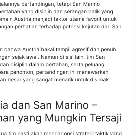
alannya pertandingan, tetapi San Marino
ertahan yang disiplin dan serangan balik yang
main Austria menjadi faktor utama favorit untuk
gan perhatian terhadap potensi kejutan dari San
 bahwa Austria bakal tampil agresif dan penuh
n sejak awal. Namun di sisi lain, tim San
n disiplin dalam bertahan, serta peluang
 para penonton, pertandingan ini menawarkan
an besar yang sangat menarik untuk disimak
ria dan San Marino –
nan yang Mungkin Tersaji
dua tim pasti akan mengadopsi strategi taktik yang