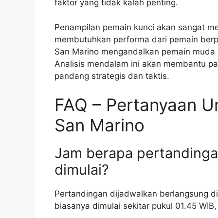
faktor yang tidak kalah penting.
Penampilan pemain kunci akan sangat me
membutuhkan performa dari pemain berp
San Marino mengandalkan pemain muda 
Analisis mendalam ini akan membantu p
pandang strategis dan taktis.
FAQ – Pertanyaan U
San Marino
Jam berapa pertandinga
dimulai?
Pertandingan dijadwalkan berlangsung din
biasanya dimulai sekitar pukul 01.45 WI