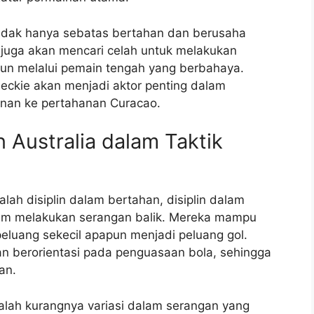
 tidak hanya sebatas bertahan dan berusaha
a juga akan mencari celah untuk melakukan
pun melalui pemain tengah yang berbahaya.
eckie akan menjadi aktor penting dalam
nan ke pertahanan Curacao.
Australia dalam Taktik
alah disiplin dalam bertahan, disiplin dalam
lam melakukan serangan balik. Mereka mampu
uang sekecil apapun menjadi peluang gol.
n berorientasi pada penguasaan bola, sehingga
an.
lah kurangnya variasi dalam serangan yang