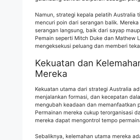
Namun, strategi kepala pelatih Australia
mencuri poin dari serangan balik. Merek
serangan langsung, baik dari sayap mau
Pemain seperti Mitch Duke dan Mathew L
mengeksekusi peluang dan memberi teka
Kekuatan dan Kelemahan 
Mereka
Kekuatan utama dari strategi Australia ad
menjalankan formasi, dan kecepatan da
mengubah keadaan dan memanfaatkan pel
Permainan mereka cukup terorganisasi da
mereka dapat mengontrol tempo permain
Sebaliknya, kelemahan utama mereka ada