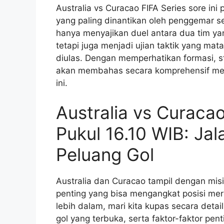
Australia vs Curacao FIFA Series sore ini
yang paling dinantikan oleh penggemar se
hanya menyajikan duel antara dua tim ya
tetapi juga menjadi ujian taktik yang ma
diulas. Dengan memperhatikan formasi, str
akan membahas secara komprehensif meng
ini.
Australia vs Curacao
Pukul 16.10 WIB: Jal
Peluang Gol
Australia dan Curacao tampil dengan mi
penting yang bisa mengangkat posisi me
lebih dalam, mari kita kupas secara deta
gol yang terbuka, serta faktor-faktor pe