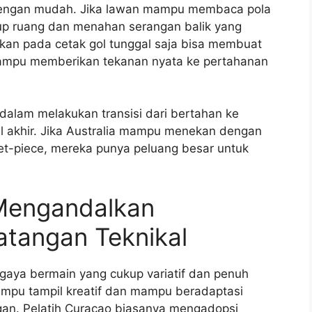
 dengan mudah. Jika lawan mampu membaca pola
up ruang dan menahan serangan balik yang
rikan pada cetak gol tunggal saja bisa membuat
 mampu memberikan tekanan nyata ke pertahanan
dalam melakukan transisi dari bertahan ke
 akhir. Jika Australia mampu menekan dengan
et-piece, mereka punya peluang besar untuk
 Mengandalkan
atangan Teknikal
gaya bermain yang cukup variatif dan penuh
ampu tampil kreatif dan mampu beradaptasi
gan. Pelatih Curacao biasanya mengadopsi