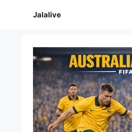
Skip
to
Jalalive
content