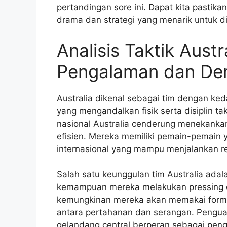
pertandingan sore ini. Dapat kita pasti
drama dan strategi yang menarik untuk dii
Analisis Taktik Aust
Pengalaman dan De
Australia dikenal sebagai tim dengan k
yang mengandalkan fisik serta disiplin ta
nasional Australia cenderung menekanka
efisien. Mereka memiliki pemain-pemain
internasional yang mampu menjalankan re
Salah satu keunggulan tim Australia adal
kemampuan mereka melakukan pressing efe
kemungkinan mereka akan memakai form
antara pertahanan dan serangan. Pengua
gelandang central berperan sebagai pen