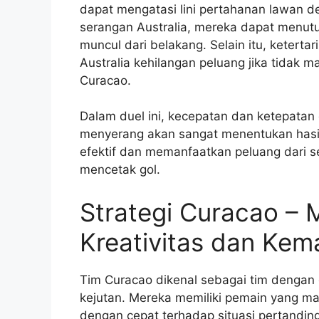
dapat mengatasi lini pertahanan lawan
serangan Australia, mereka dapat menut
muncul dari belakang. Selain itu, keterta
Australia kehilangan peluang jika tidak
Curacao.
Dalam duel ini, kecepatan dan ketepatan 
menyerang akan sangat menentukan hasil
efektif dan memanfaatkan peluang dari s
mencetak gol.
Strategi Curacao –
Kreativitas dan Kem
Tim Curacao dikenal sebagai tim dengan 
kejutan. Mereka memiliki pemain yang m
dengan cepat terhadap situasi pertandin