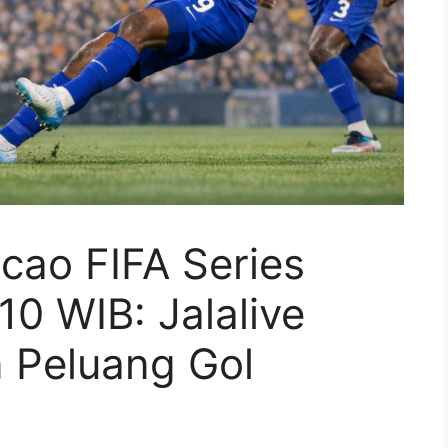
acao FIFA Series
.10 WIB: Jalalive
n Peluang Gol