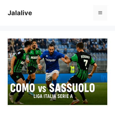
Skip
to
Jalalive
Menu
content