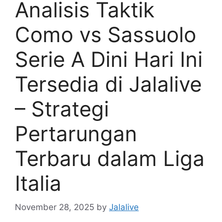
Analisis Taktik
Como vs Sassuolo
Serie A Dini Hari Ini
Tersedia di Jalalive
– Strategi
Pertarungan
Terbaru dalam Liga
Italia
November 28, 2025
by
Jalalive