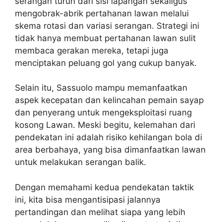
serangan turun dari sisi lapangan sekaligus
mengobrak-abrik pertahanan lawan melalui
skema rotasi dan variasi serangan. Strategi ini
tidak hanya membuat pertahanan lawan sulit
membaca gerakan mereka, tetapi juga
menciptakan peluang gol yang cukup banyak.
Selain itu, Sassuolo mampu memanfaatkan
aspek kecepatan dan kelincahan pemain sayap
dan penyerang untuk mengeksploitasi ruang
kosong Lawan. Meski begitu, kelemahan dari
pendekatan ini adalah risiko kehilangan bola di
area berbahaya, yang bisa dimanfaatkan lawan
untuk melakukan serangan balik.
Dengan memahami kedua pendekatan taktik
ini, kita bisa mengantisipasi jalannya
pertandingan dan melihat siapa yang lebih