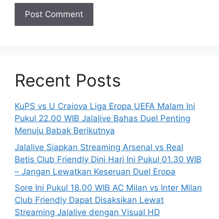
Recent Posts
KuPS vs U Craiova Liga Eropa UEFA Malam Ini
Pukul 22.00 WIB Jalalive Bahas Duel Penting
Menuju Babak Berikutnya
Jalalive Siapkan Streaming Arsenal vs Real
Betis Club Friendly Dini Hari Ini Pukul 01.30 WIB
– Jangan Lewatkan Keseruan Duel Eropa
Sore Ini Pukul 18.00 WIB AC Milan vs Inter Milan
Club Friendly Dapat Disaksikan Lewat
Streaming Jalalive dengan Visual HD