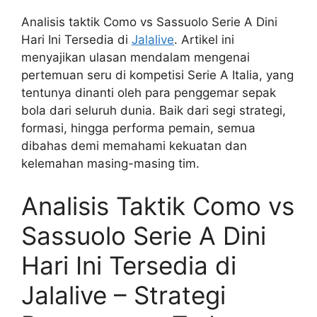
Analisis taktik Como vs Sassuolo Serie A Dini
Hari Ini Tersedia di
Jalalive
. Artikel ini
menyajikan ulasan mendalam mengenai
pertemuan seru di kompetisi Serie A Italia, yang
tentunya dinanti oleh para penggemar sepak
bola dari seluruh dunia. Baik dari segi strategi,
formasi, hingga performa pemain, semua
dibahas demi memahami kekuatan dan
kelemahan masing-masing tim.
Analisis Taktik Como vs
Sassuolo Serie A Dini
Hari Ini Tersedia di
Jalalive – Strategi