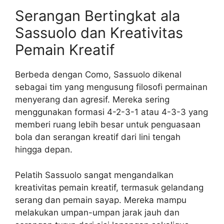
Serangan Bertingkat ala
Sassuolo dan Kreativitas
Pemain Kreatif
Berbeda dengan Como, Sassuolo dikenal
sebagai tim yang mengusung filosofi permainan
menyerang dan agresif. Mereka sering
menggunakan formasi 4-2-3-1 atau 4-3-3 yang
memberi ruang lebih besar untuk penguasaan
bola dan serangan kreatif dari lini tengah
hingga depan.
Pelatih Sassuolo sangat mengandalkan
kreativitas pemain kreatif, termasuk gelandang
serang dan pemain sayap. Mereka mampu
melakukan umpan-umpan jarak jauh dan