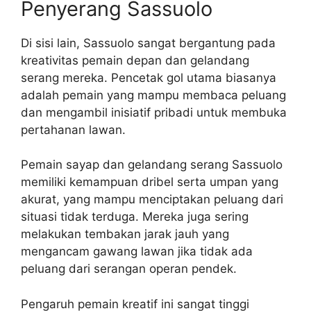
Penyerang Sassuolo
Di sisi lain, Sassuolo sangat bergantung pada
kreativitas pemain depan dan gelandang
serang mereka. Pencetak gol utama biasanya
adalah pemain yang mampu membaca peluang
dan mengambil inisiatif pribadi untuk membuka
pertahanan lawan.
Pemain sayap dan gelandang serang Sassuolo
memiliki kemampuan dribel serta umpan yang
akurat, yang mampu menciptakan peluang dari
situasi tidak terduga. Mereka juga sering
melakukan tembakan jarak jauh yang
mengancam gawang lawan jika tidak ada
peluang dari serangan operan pendek.
Pengaruh pemain kreatif ini sangat tinggi