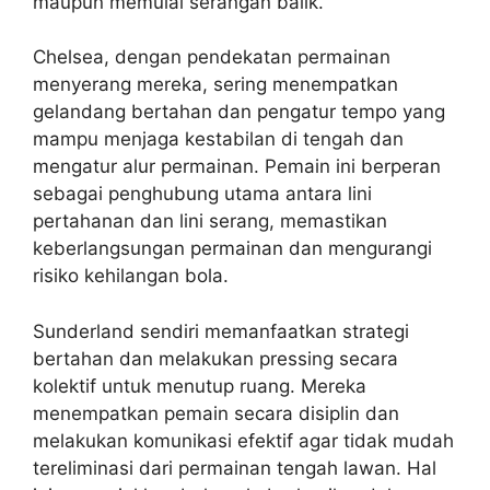
maupun memulai serangan balik.
Chelsea, dengan pendekatan permainan
menyerang mereka, sering menempatkan
gelandang bertahan dan pengatur tempo yang
mampu menjaga kestabilan di tengah dan
mengatur alur permainan. Pemain ini berperan
sebagai penghubung utama antara lini
pertahanan dan lini serang, memastikan
keberlangsungan permainan dan mengurangi
risiko kehilangan bola.
Sunderland sendiri memanfaatkan strategi
bertahan dan melakukan pressing secara
kolektif untuk menutup ruang. Mereka
menempatkan pemain secara disiplin dan
melakukan komunikasi efektif agar tidak mudah
tereliminasi dari permainan tengah lawan. Hal