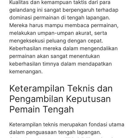
Kualitas dan kemampuan taktis dari para
gelandang ini sangat berpengaruh terhadap
dominasi permainan di tengah lapangan.
Mereka harus mampu membaca permainan,
melakukan umpan-umpan akurat, serta
mengeksekusi peluang dengan cepat.
Keberhasilan mereka dalam mengendalikan
permainan akan sangat menentukan
keberhasilan timnya dalam mendapatkan
kemenangan.
Keterampilan Teknis dan
Pengambilan Keputusan
Pemain Tengah
Keterampilan teknis merupakan fondasi utama
dalam penguasaan tengah lapangan.