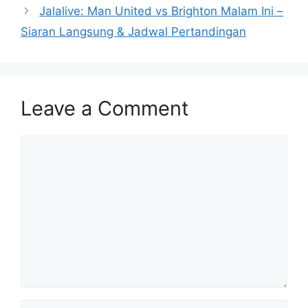
Jalalive: Man United vs Brighton Malam Ini –
Siaran Langsung & Jadwal Pertandingan
Leave a Comment
Comment
Name