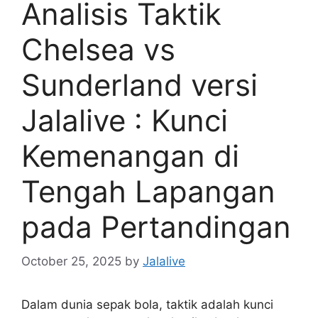
Analisis Taktik
Chelsea vs
Sunderland versi
Jalalive : Kunci
Kemenangan di
Tengah Lapangan
pada Pertandingan
October 25, 2025
by
Jalalive
Dalam dunia sepak bola, taktik adalah kunci