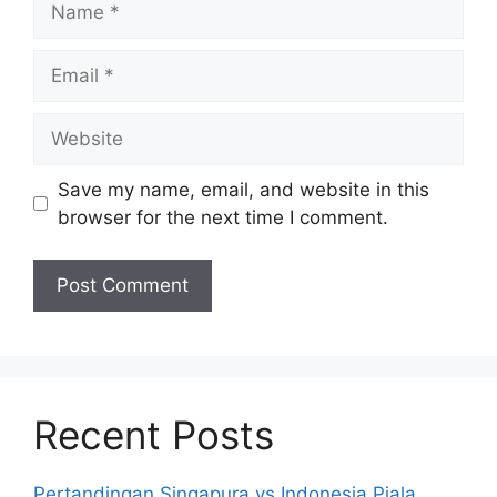
Email
Website
Save my name, email, and website in this
browser for the next time I comment.
Recent Posts
Pertandingan Singapura vs Indonesia Piala