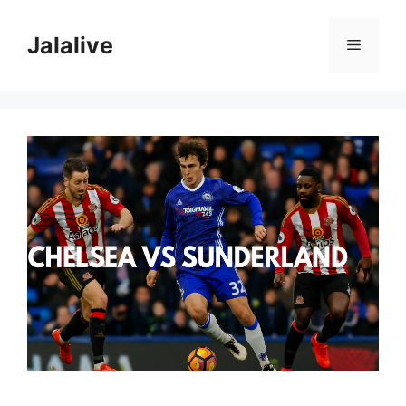
Skip
to
Jalalive
Menu
content