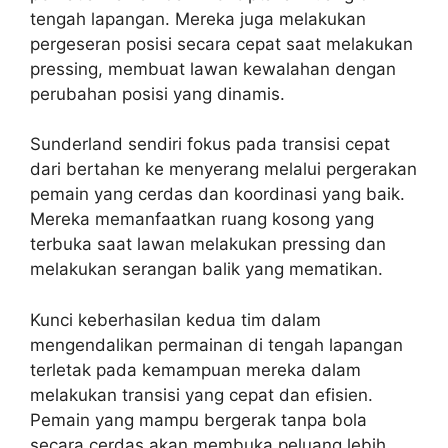
tengah lapangan. Mereka juga melakukan
pergeseran posisi secara cepat saat melakukan
pressing, membuat lawan kewalahan dengan
perubahan posisi yang dinamis.
Sunderland sendiri fokus pada transisi cepat
dari bertahan ke menyerang melalui pergerakan
pemain yang cerdas dan koordinasi yang baik.
Mereka memanfaatkan ruang kosong yang
terbuka saat lawan melakukan pressing dan
melakukan serangan balik yang mematikan.
Kunci keberhasilan kedua tim dalam
mengendalikan permainan di tengah lapangan
terletak pada kemampuan mereka dalam
melakukan transisi yang cepat dan efisien.
Pemain yang mampu bergerak tanpa bola
secara cerdas akan membuka peluang lebih