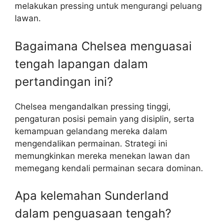
melakukan pressing untuk mengurangi peluang
lawan.
Bagaimana Chelsea menguasai
tengah lapangan dalam
pertandingan ini?
Chelsea mengandalkan pressing tinggi,
pengaturan posisi pemain yang disiplin, serta
kemampuan gelandang mereka dalam
mengendalikan permainan. Strategi ini
memungkinkan mereka menekan lawan dan
memegang kendali permainan secara dominan.
Apa kelemahan Sunderland
dalam penguasaan tengah?