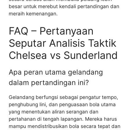
besar untuk merebut kendali pertandingan dan
meraih kemenangan.
FAQ – Pertanyaan
Seputar Analisis Taktik
Chelsea vs Sunderland
Apa peran utama gelandang
dalam pertandingan ini?
Gelandang berfungsi sebagai pengatur tempo,
penghubung lini, dan penguasaan bola utama
yang menentukan aliran serangan dan
pertahanan di tengah lapangan. Mereka harus
mampu mendistribusikan bola secara tepat dan