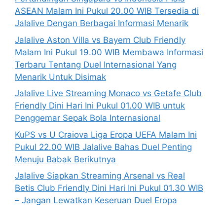
ASEAN Malam Ini Pukul 20.00 WIB Tersedia di
Jalalive Dengan Berbagai Informasi Menarik
Jalalive Aston Villa vs Bayern Club Friendly
Malam Ini Pukul 19.00 WIB Membawa Informasi
Terbaru Tentang Duel Internasional Yang
Menarik Untuk Disimak
Jalalive Live Streaming Monaco vs Getafe Club
Friendly Dini Hari Ini Pukul 01.00 WIB untuk
Penggemar Sepak Bola Internasional
KuPS vs U Craiova Liga Eropa UEFA Malam Ini
Pukul 22.00 WIB Jalalive Bahas Duel Penting
Menuju Babak Berikutnya
Jalalive Siapkan Streaming Arsenal vs Real
Betis Club Friendly Dini Hari Ini Pukul 01.30 WIB
– Jangan Lewatkan Keseruan Duel Eropa