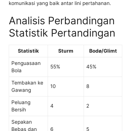
komunikasi yang baik antar lini pertahanan.
Analisis Perbandingan
Statistik Pertandingan
Statistik
Sturm
Bodø/Glimt
Penguasaan
55%
45%
Bola
Tembakan ke
10
8
Gawang
Peluang
4
2
Bersih
Sepakan
Bebas dan
6
5