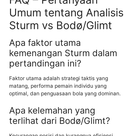
Umum tentang Analisis
Sturm vs Bodø/Glimt
Apa faktor utama
kemenangan Sturm dalam
pertandingan ini?
Faktor utama adalah strategi taktis yang
matang, performa pemain individu yang
optimal, dan penguasaan bola yang dominan.
Apa kelemahan yang
terlihat dari Bodø/Glimt?
Kecurangan posisi dan kurangnya efisiensi