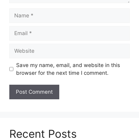
Name
Email
Website
Save my name, email, and website in this
browser for the next time I comment.
Recent Posts