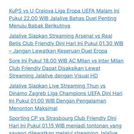
KuPS vs U Craiova Liga Eropa UEFA Malam Ini
Pukul 22.00 WIB Jalalive Bahas Duel Penting
Menuju Babak Berikutnya
Jalalive Siapkan Streaming Arsenal vs Real
Betis Club Friendly Dini Hari Ini Pukul 01.30 WIB
– Jangan Lewatkan Keseruan Duel Eropa
Sore Ini Pukul 18.00 WIB AC Milan vs Inter Milan
Club Friendly Dapat Disaksikan Lewat
Streaming Jalalive dengan Visual HD
Jalalive Siapkan Live Streaming Thun vs
Dinamo Zagreb Liga Champions UEFA Dini Hari
Ini Pukul 01.00 WIB Dengan Pengalaman
Menonton Maksimal
Sporting CP vs Strasbourg Club Friendly Dini
Hari Ini Pukul 01.15 WIB menjadi tontonan yang
sayang dilewatkan melalui streaming Jalalive