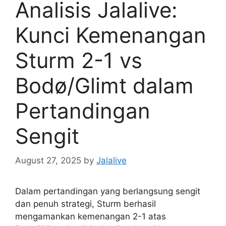
Analisis Jalalive:
Kunci Kemenangan
Sturm 2-1 vs
Bodø/Glimt dalam
Pertandingan
Sengit
August 27, 2025
by
Jalalive
Dalam pertandingan yang berlangsung sengit
dan penuh strategi, Sturm berhasil
mengamankan kemenangan 2-1 atas