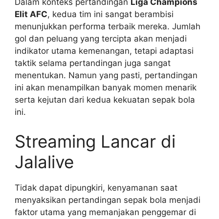
Dalam konteks pertandingan
Liga Champions
Elit AFC
, kedua tim ini sangat berambisi
menunjukkan performa terbaik mereka. Jumlah
gol dan peluang yang tercipta akan menjadi
indikator utama kemenangan, tetapi adaptasi
taktik selama pertandingan juga sangat
menentukan. Namun yang pasti, pertandingan
ini akan menampilkan banyak momen menarik
serta kejutan dari kedua kekuatan sepak bola
ini.
Streaming Lancar di
Jalalive
Tidak dapat dipungkiri, kenyamanan saat
menyaksikan pertandingan sepak bola menjadi
faktor utama yang memanjakan penggemar di