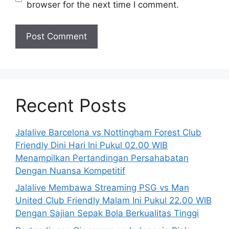
browser for the next time I comment.
Recent Posts
Jalalive Barcelona vs Nottingham Forest Club
Friendly Dini Hari Ini Pukul 02.00 WIB
Menampilkan Pertandingan Persahabatan
Dengan Nuansa Kompetitif
Jalalive Membawa Streaming PSG vs Man
United Club Friendly Malam Ini Pukul 22.00 WIB
Dengan Sajian Sepak Bola Berkualitas Tinggi