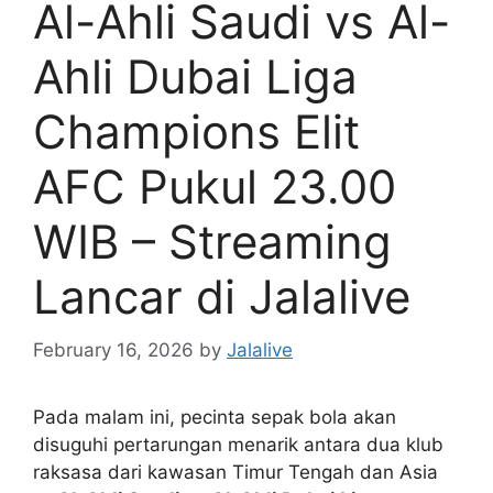
Al-Ahli Saudi vs Al-
Ahli Dubai Liga
Champions Elit
AFC Pukul 23.00
WIB – Streaming
Lancar di Jalalive
February 16, 2026
by
Jalalive
Pada malam ini, pecinta sepak bola akan
disuguhi pertarungan menarik antara dua klub
raksasa dari kawasan Timur Tengah dan Asia