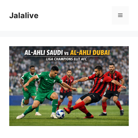
Skip
to
Jalalive
Menu
content