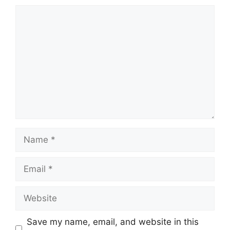
Comment
Name
Email
Website
Save my name, email, and website in this