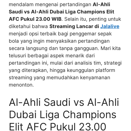
mendalam mengenai pertandingan
Al-Ahli
Saudi vs Al-Ahli Dubai Liga Champions Elit
AFC Pukul 23.00 WIB
. Selain itu, penting untuk
diketahui bahwa
Streaming Lancar di
Jalalive
menjadi opsi terbaik bagi penggemar sepak
bola yang ingin menyaksikan pertandingan
secara langsung dan tanpa gangguan. Mari kita
telusuri berbagai aspek menarik dari
pertandingan ini, mulai dari analisis tim, strategi
yang diterapkan, hingga keunggulan platform
streaming yang memudahkan kenyamanan
menonton.
Al-Ahli Saudi vs Al-Ahli
Dubai Liga Champions
Elit AFC Pukul 23.00