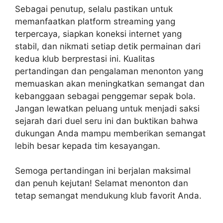
Sebagai penutup, selalu pastikan untuk
memanfaatkan platform streaming yang
terpercaya, siapkan koneksi internet yang
stabil, dan nikmati setiap detik permainan dari
kedua klub berprestasi ini. Kualitas
pertandingan dan pengalaman menonton yang
memuaskan akan meningkatkan semangat dan
kebanggaan sebagai penggemar sepak bola.
Jangan lewatkan peluang untuk menjadi saksi
sejarah dari duel seru ini dan buktikan bahwa
dukungan Anda mampu memberikan semangat
lebih besar kepada tim kesayangan.
Semoga pertandingan ini berjalan maksimal
dan penuh kejutan! Selamat menonton dan
tetap semangat mendukung klub favorit Anda.