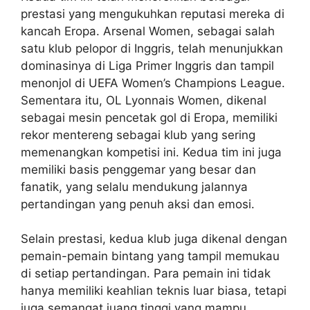
prestasi yang mengukuhkan reputasi mereka di
kancah Eropa. Arsenal Women, sebagai salah
satu klub pelopor di Inggris, telah menunjukkan
dominasinya di Liga Primer Inggris dan tampil
menonjol di UEFA Women’s Champions League.
Sementara itu, OL Lyonnais Women, dikenal
sebagai mesin pencetak gol di Eropa, memiliki
rekor mentereng sebagai klub yang sering
memenangkan kompetisi ini. Kedua tim ini juga
memiliki basis penggemar yang besar dan
fanatik, yang selalu mendukung jalannya
pertandingan yang penuh aksi dan emosi.
Selain prestasi, kedua klub juga dikenal dengan
pemain-pemain bintang yang tampil memukau
di setiap pertandingan. Para pemain ini tidak
hanya memiliki keahlian teknis luar biasa, tetapi
juga semangat juang tinggi yang mampu