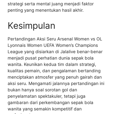
strategi serta mental juang menjadi faktor
penting yang menentukan hasil akhir.
Kesimpulan
Pertandingan Aksi Seru Arsenal Women vs OL
Lyonnais Women UEFA Women’s Champions
League yang disiarkan di Jalalive benar-benar
menjadi pusat perhatian dunia sepak bola
wanita. Keunikan kedua tim dalam strategi,
kualitas pemain, dan pengalaman bertanding
menciptakan atmosfer yang penuh gairah dan
aksi seru. Mengamati jalannya pertandingan ini
bukan hanya soal sorotan gol dan
penyelamatan spektakuler, tetapi juga
gambaran dari perkembangan sepak bola
wanita yang semakin kompetitif dan