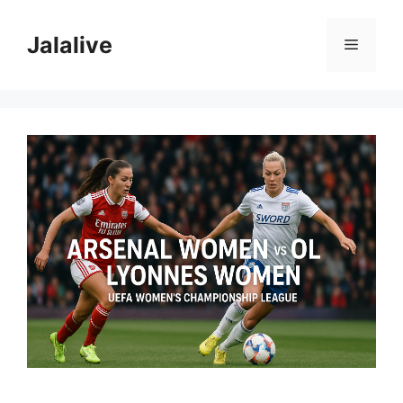
Skip
to
Jalalive
Menu
content