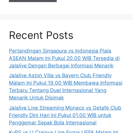
Recent Posts
Pertandingan Singapura vs Indonesia Piala
ASEAN Malam Ini Pukul 20.00 WIB Tersedia di
Jalalive Dengan Berbagai Informasi Menarik
Jalalive Aston Villa vs Bayern Club Friendly
Malam Ini Pukul 19.00 WIB Membawa Informasi
Terbaru Tentang Duel Internasional Yang
Menarik Untuk Disimak
Jalalive Live Streaming Monaco vs Getafe Club
Friendly Dini Hari Ini Pukul 01.00 WIB untuk
Penggemar Sepak Bola Internasional
KuPS vs U Craiova Liga Eropa UEFA Malam Ini