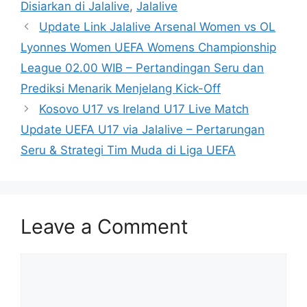
Disiarkan di Jalalive
,
Jalalive
Update Link Jalalive Arsenal Women vs OL
Lyonnes Women UEFA Womens Championship
League 02.00 WIB – Pertandingan Seru dan
Prediksi Menarik Menjelang Kick-Off
Kosovo U17 vs Ireland U17 Live Match
Update UEFA U17 via Jalalive – Pertarungan
Seru & Strategi Tim Muda di Liga UEFA
Leave a Comment
Comment