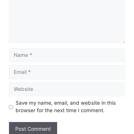
Name
Email
Website
Save my name, email, and website in this
browser for the next time I comment.