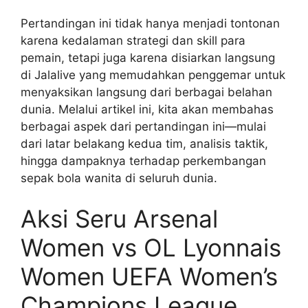
Pertandingan ini tidak hanya menjadi tontonan
karena kedalaman strategi dan skill para
pemain, tetapi juga karena disiarkan langsung
di Jalalive yang memudahkan penggemar untuk
menyaksikan langsung dari berbagai belahan
dunia. Melalui artikel ini, kita akan membahas
berbagai aspek dari pertandingan ini—mulai
dari latar belakang kedua tim, analisis taktik,
hingga dampaknya terhadap perkembangan
sepak bola wanita di seluruh dunia.
Aksi Seru Arsenal
Women vs OL Lyonnais
Women UEFA Women’s
Champions League