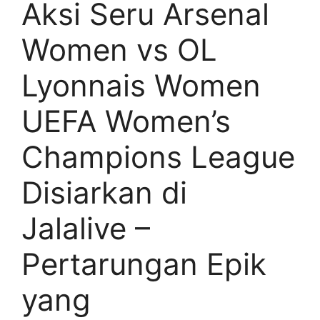
Aksi Seru Arsenal
Women vs OL
Lyonnais Women
UEFA Women’s
Champions League
Disiarkan di
Jalalive –
Pertarungan Epik
yang