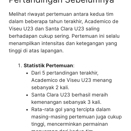
Melihat riwayat pertemuan antara kedua tim
dalam beberapa tahun terakhir, Academico de
Viseu U23 dan Santa Clara U23 saling
berhadapan cukup sering. Pertemuan ini selalu
menampilkan intensitas dan ketegangan yang
tinggi di atas lapangan.
Statistik Pertemuan
:
Dari 5 pertandingan terakhir,
Academico de Viseu U23 menang
sebanyak 2 kali.
Santa Clara U23 berhasil meraih
kemenangan sebanyak 3 kali.
Rata-rata gol yang tercipta dalam
masing-masing pertemuan juga cukup
tinggi, mencerminkan permainan