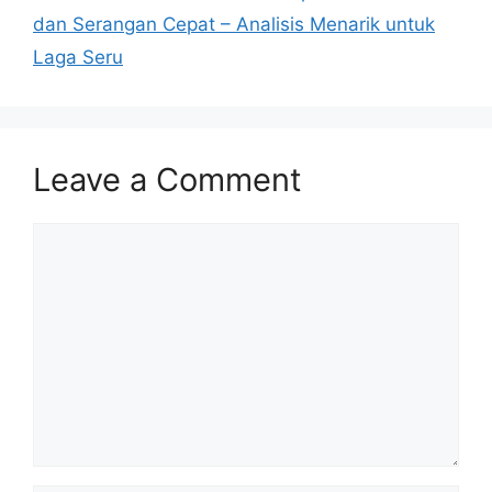
dan Serangan Cepat – Analisis Menarik untuk
Laga Seru
Leave a Comment
Comment