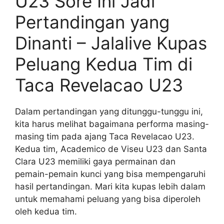
U23 Sore Ini Jadi
Pertandingan yang
Dinanti – Jalalive Kupas
Peluang Kedua Tim di
Taca Revelacao U23
Dalam pertandingan yang ditunggu-tunggu ini,
kita harus melihat bagaimana performa masing-
masing tim pada ajang Taca Revelacao U23.
Kedua tim, Academico de Viseu U23 dan Santa
Clara U23 memiliki gaya permainan dan
pemain-pemain kunci yang bisa mempengaruhi
hasil pertandingan. Mari kita kupas lebih dalam
untuk memahami peluang yang bisa diperoleh
oleh kedua tim.