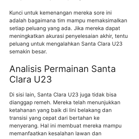
Kunci untuk kemenangan mereka sore ini
adalah bagaimana tim mampu memaksimalkan
setiap peluang yang ada. Jika mereka dapat
meningkatkan akurasi penyelesaian akhir, tentu
peluang untuk mengalahkan Santa Clara U23
semakin besar.
Analisis Permainan Santa
Clara U23
Di sisi lain, Santa Clara U23 juga tidak bisa
dianggap remeh. Mereka telah menunjukkan
ketahanan yang baik di lini belakang dan
transisi yang cepat dari bertahan ke
menyerang. Hal ini membuat mereka mampu
memanfaatkan kesalahan lawan dan